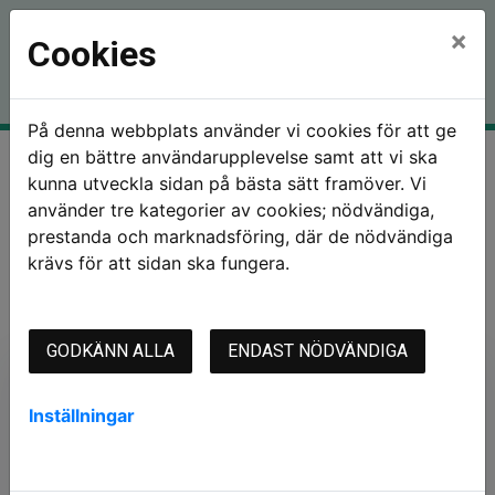
×
Cookies
På denna webbplats använder vi cookies för att ge
dig en bättre användarupplevelse samt att vi ska
Hem
Mina sidor
Glömt lösenord
kunna utveckla sidan på bästa sätt framöver. Vi
använder tre kategorier av cookies; nödvändiga,
prestanda och marknadsföring, där de nödvändiga
krävs för att sidan ska fungera.
Glömt lösenord
GODKÄNN ALLA
ENDAST NÖDVÄNDIGA
Återställ lösenord
Inställningar
Person-/Organisations-/Samordningsnr