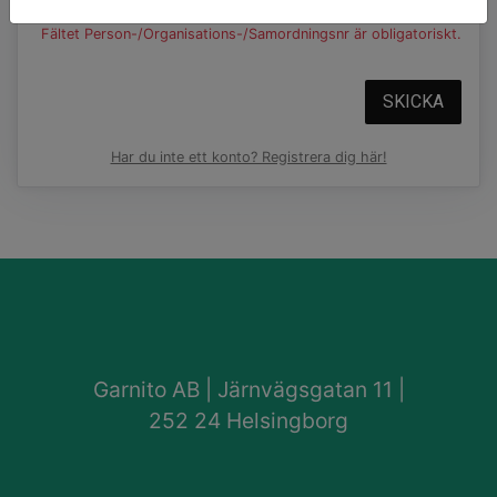
Fältet Person-/Organisations-/Samordningsnr är obligatoriskt.
SKICKA
Har du inte ett konto? Registrera dig här!
Garnito AB | Järnvägsgatan 11 |
252 24 Helsingborg