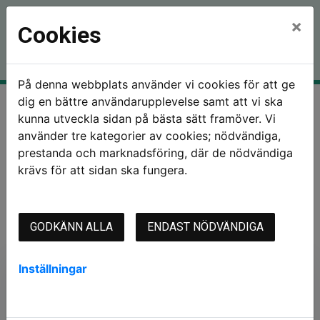
×
Cookies
På denna webbplats använder vi cookies för att ge
dig en bättre användarupplevelse samt att vi ska
Hem
Mina sidor
kunna utveckla sidan på bästa sätt framöver. Vi
använder tre kategorier av cookies; nödvändiga,
prestanda och marknadsföring, där de nödvändiga
krävs för att sidan ska fungera.
Mina sidor
GODKÄNN ALLA
ENDAST NÖDVÄNDIGA
Mobilt BankID
Lösenord
Inställningar