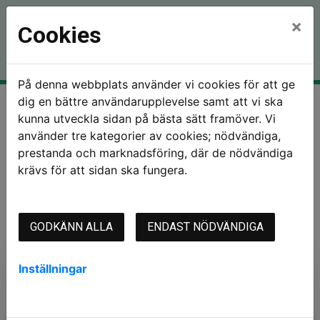
×
Cookies
På denna webbplats använder vi cookies för att ge
dig en bättre användarupplevelse samt att vi ska
Hem
Mina sidor
kunna utveckla sidan på bästa sätt framöver. Vi
använder tre kategorier av cookies; nödvändiga,
prestanda och marknadsföring, där de nödvändiga
krävs för att sidan ska fungera.
Mina sidor
GODKÄNN ALLA
ENDAST NÖDVÄNDIGA
Mobilt BankID
Lösenord
Inställningar